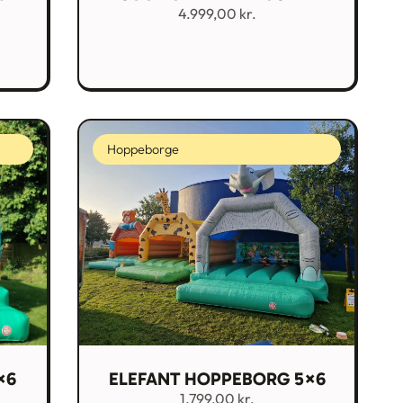
4.999,00
kr.
Hoppeborge
×6
ELEFANT HOPPEBORG 5×6
1.799,00
kr.