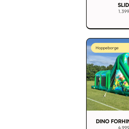
SLI
1.39
Hoppeborge
DINO FORHI
4.99