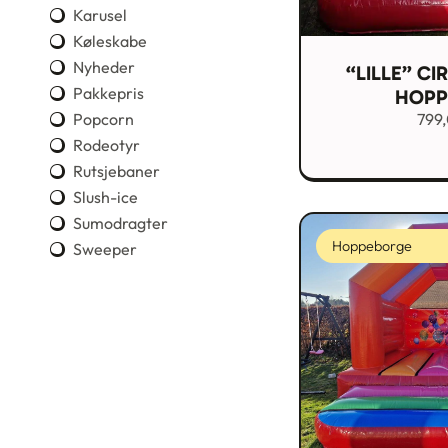
Karusel
Køleskabe
Nyheder
“LILLE” CI
Pakkepris
HOPP
Popcorn
799
Rodeotyr
Rutsjebaner
Slush-ice
Sumodragter
Hoppeborge
Sweeper