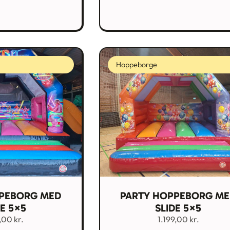
Hoppeborge
PEBORG MED
PARTY HOPPEBORG M
DE 5×5
SLIDE 5×5
9,00
kr.
1.199,00
kr.