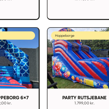
Hoppeborge
PPEBORG 6×7
PARTY RUTSJEBANE
9,00
kr.
1.799,00
kr.