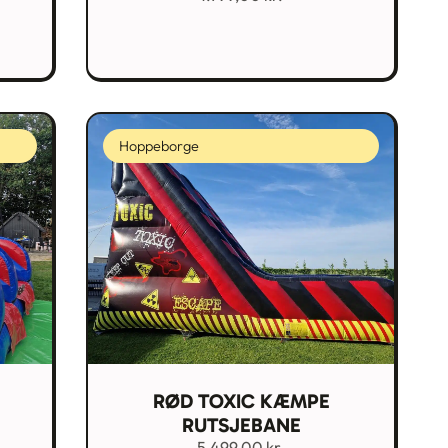
Hoppeborge
RØD TOXIC KÆMPE
RUTSJEBANE
5.499,00
kr.