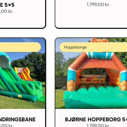
DE 5×5
1.799,00
kr.
9,00
kr.
Hoppeborge
NDRINGSBANE
BJØRNE HOPPEBORG 5
9,00
kr.
1.799,00
kr.