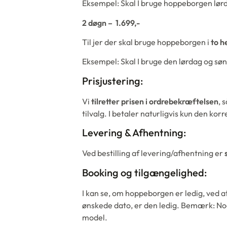
Eksempel: Skal I bruge hoppeborgen lørd
2 døgn – 1.699,-
Til jer der skal bruge hoppeborgen i
to h
Eksempel: Skal I bruge den lørdag og sø
Prisjustering:
Vi
tilretter prisen i ordrebekræftelsen
, 
tilvalg. I betaler naturligvis kun den korr
Levering & Afhentning:
Ved bestilling af levering/afhentning er
Booking og tilgængelighed:
I kan se, om hoppeborgen er ledig, ved a
ønskede dato, er den ledig. Bemærk: No
model.