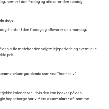
ag, henter I den fredag og afleverer den søndag.
ele dage
.
ndag, henter I den fredag og afleverer den mandag.
så den altid matcher den valgte lejeperiode og eventuelle
ekte pris.
samme priser gældende
som ved “hent selv”
t tjekke kalenderen. Hvis den kan bookes på den
gle hoppeborge har vi
flere eksemplarer
af i samme