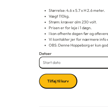
Størrelse: 4.6 x 5.7 x H 2.6 meter.
Vægt 110kg.
Strøm: kræver alm 230 volt.
Prisen er for leje i 1 døgn.
I kan afhente dagen før og afleve
Vi kontakter jer for nærmere info e
OBS: Denne Hoppeborg er kun godk
Datoer
Tilføj til kurv