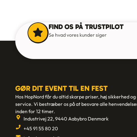
FIND OS PÅ TRUSTPILOT
Se hvad vores kunder siger
GØR DIT EVENT TIL EN FEST
Hos HopNord får du altid skarpe priser, høj sikkerhed og
service. Vi bestræber os på at besvare alle henvendelse
inden for 12 timer.
Industrivej 22, 9440 Aabybro Denmark
+45 91 55 80 20