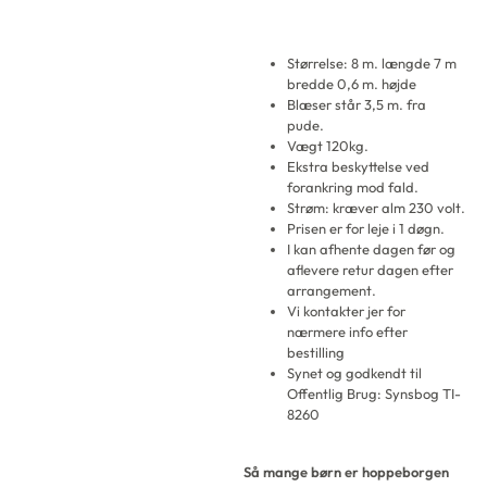
Størrelse: 8 m. længde 7 m
bredde 0,6 m. højde
Blæser står 3,5 m. fra
pude.
Vægt 120kg.
Ekstra beskyttelse ved
forankring mod fald.
Strøm: kræver alm 230 volt.
Prisen er for leje i 1 døgn.
I kan afhente dagen før og
aflevere retur dagen efter
arrangement.
Vi kontakter jer for
nærmere info efter
bestilling
Synet og godkendt til
Offentlig Brug: Synsbog TI-
8260
Så mange børn er hoppeborgen