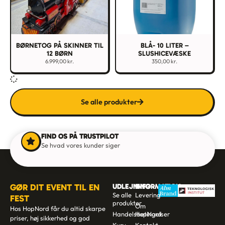
BØRNETOG PÅ SKINNER TIL
BLÅ- 10 LITER –
12 BØRN
SLUSHICEVÆSKE
6.999,00
kr.
350,00
kr.
Se alle produkter
FIND OS PÅ TRUSTPILOT
Se hvad vores kunder siger
GØR DIT EVENT TIL EN
UDLEJNING
INFORMATION
Se alle
Levering
FEST
produkter
Om
Hos HopNord får du altid skarpe
Handelsbetingelser
HopNord
priser, høj sikkerhed og god