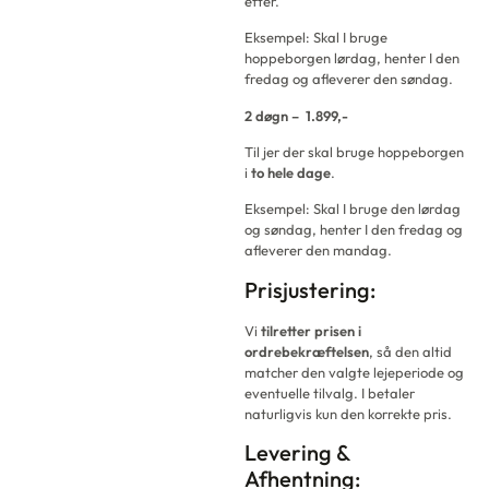
efter.
Eksempel: Skal I bruge
hoppeborgen lørdag, henter I den
fredag og afleverer den søndag.
2 døgn – 1.899,-
Til jer der skal bruge hoppeborgen
i
to hele dage
.
Eksempel: Skal I bruge den lørdag
og søndag, henter I den fredag og
afleverer den mandag.
Prisjustering:
Vi
tilretter prisen i
ordrebekræftelsen
, så den altid
matcher den valgte lejeperiode og
eventuelle tilvalg. I betaler
naturligvis kun den korrekte pris.
Levering &
Afhentning: