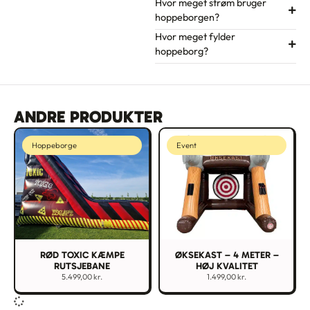
Hvor meget strøm bruger
hoppeborgen?
Hvor meget fylder
hoppeborg?
ANDRE PRODUKTER
Hoppeborge
Event
RØD TOXIC KÆMPE
ØKSEKAST – 4 METER –
RUTSJEBANE
HØJ KVALITET
5.499,00
kr.
1.499,00
kr.