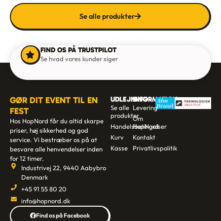
Se alle produkter
FIND OS PÅ TRUSTPILOT
Se hvad vores kunder siger
GØR DIT EVENT TIL EN
UDLEJNING
INFORMATION
Se alle
Levering
FEST
produkter
Om
Hos HopNord får du altid skarpe
Handelsbetingelser
HopNord
priser, høj sikkerhed og god
Kurv
Kontakt
service. Vi bestræber os på at
Kasse
Privatlivspolitik
besvare alle henvendelser inden
for 12 timer.
Industrivej 22, 9440 Aabybro
Denmark
+45 91 55 80 20
info@hopnord.dk
Find os på Facebook