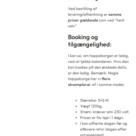
Ved bestilling af
levering/afhentning er
samme
priser gældende
som ved “hent
selv”
Booking og
tilgængelighed:
I kan se, om hoppeborgen er ledig,
ved at tjekke kalenderen. Hvis den
kan bookes på den ønskede dato,
er den ledig. Bemærk: Nogle
hoppeborge har vi
flere
eksemplarer
af i samme model.
Størrelse: 5×5 M
Vægt 120kg.
Strøm: kræver alm 230 volt.
Prisen er for leje i 1 døgn.
I kan afhente dagen før og
aflevere retur dagen efter
arrangement.