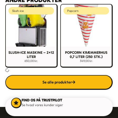
Slush-ice
Popcorn
SLUSH-ICE MASKINE – 2×12
POPCORN KRÆMMERHUS
LITER
0,7 LITER (250 STK.)
650,00
kr.
349,00
kr.
Se alle produkter
FIND OS PÅ TRUSTPILOT
Se hvad vores kunder siger