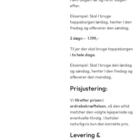
efter.
Eksempel: Skal I bruge
hoppeborgen lørdag, henter I den
fredag og afleverer den søndag.
2 døgn – 1.199,-
Til jer der skal bruge hoppeborgen
i
to hele dage
.
Eksempel: Skal I bruge den lørdag
og søndag, henter I den fredag og
afleverer den mandag.
Prisjustering:
Vi
tilretter prisen i
ordrebekræftelsen
, så den altid
matcher den valgte lejeperiode og
eventuelle tilvalg. I betaler
naturligvis kun den korrekte pris.
Levering &