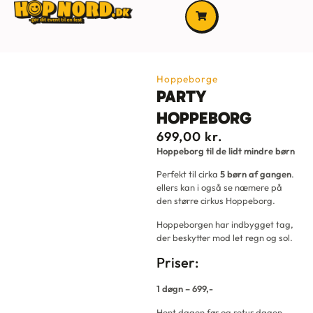
Hoppeborge
PARTY
HOPPEBORG
699,00
kr.
Hoppeborg til de lidt mindre børn
Perfekt til cirka
5 børn af gangen
.
ellers kan i også se næmere på
den større cirkus Hoppeborg.
Hoppeborgen har indbygget tag,
der beskytter mod let regn og sol.
Priser:
1 døgn – 699,-
Hent dagen før og retur dagen