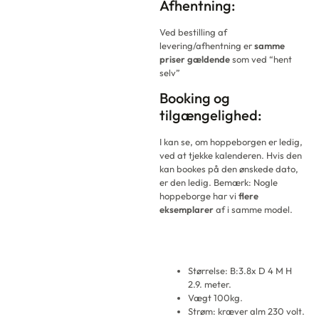
Afhentning:
Ved bestilling af
levering/afhentning er
samme
priser gældende
som ved “hent
selv”
Booking og
tilgængelighed:
I kan se, om hoppeborgen er ledig,
ved at tjekke kalenderen. Hvis den
kan bookes på den ønskede dato,
er den ledig. Bemærk: Nogle
hoppeborge har vi
flere
eksemplarer
af i samme model.
Størrelse: B:3.8x D 4 M H
2.9. meter.
Vægt 100kg.
Strøm: kræver alm 230 volt.